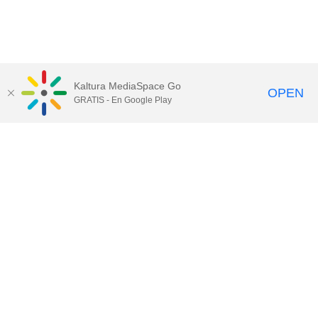
Kaltura MediaSpace Go
OPEN
GRATIS - En Google Play
Ver mapa web
PROGRAMAS
Postgrado
Executive Education
Claustro
Admisiones
Becas y ayudas
Metodología
EMPRESAS