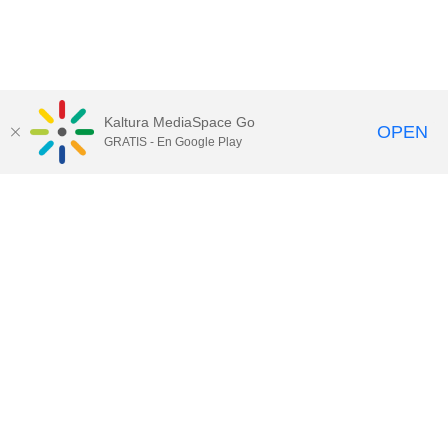
Kaltura MediaSpace Go
OPEN
GRATIS - En Google Play
Ver mapa web
PROGRAMAS
Postgrado
Executive Education
Claustro
Admisiones
Becas y ayudas
Metodología
EMPRESAS